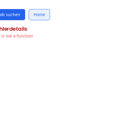
Job suchen
Home
hlerdetails
t is not a function