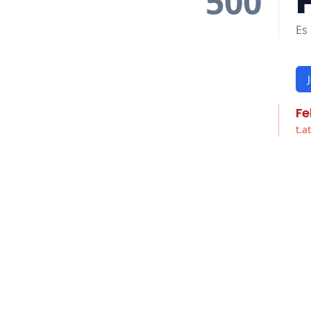
500
Es 
Fe
t.a