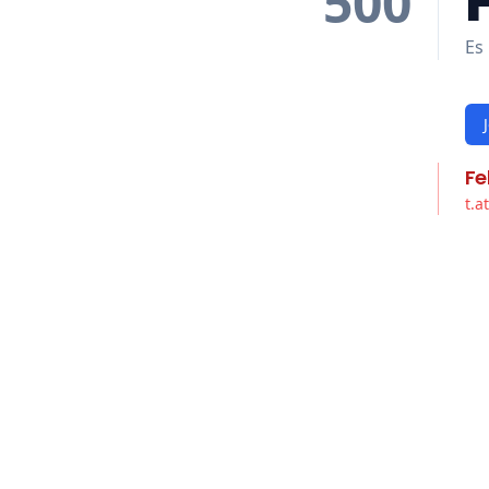
500
Es 
Fe
t.a