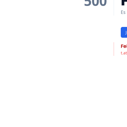
500
Es 
Fe
t.a