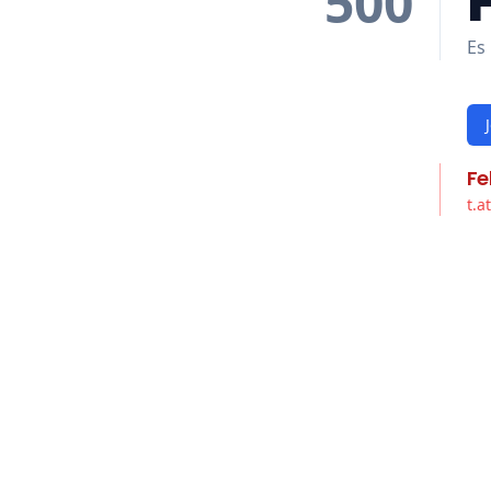
500
Es 
Fe
t.a