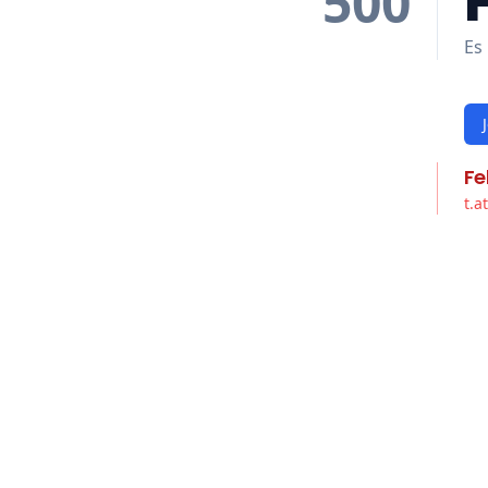
500
Es 
Fe
t.a