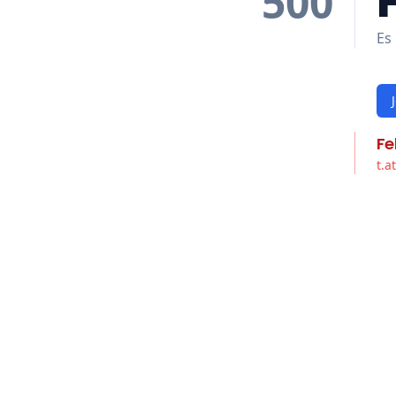
500
Es 
Fe
t.a