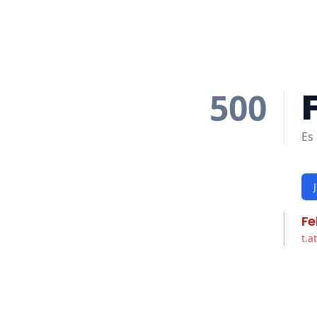
500
Es 
Fe
t.a