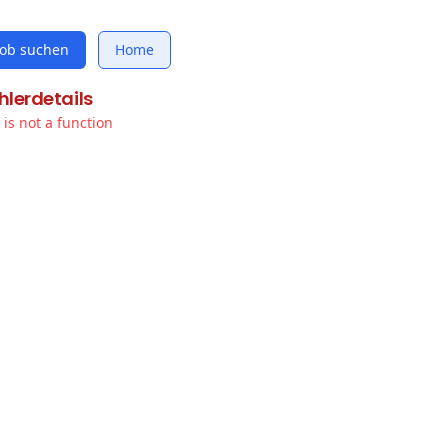
Job suchen
Home
hlerdetails
t is not a function