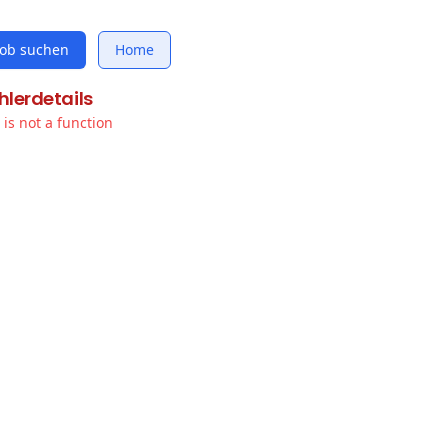
Job suchen
Home
hlerdetails
t is not a function