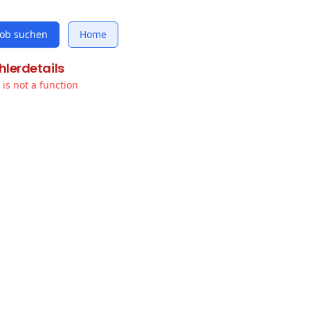
Job suchen
Home
hlerdetails
t is not a function