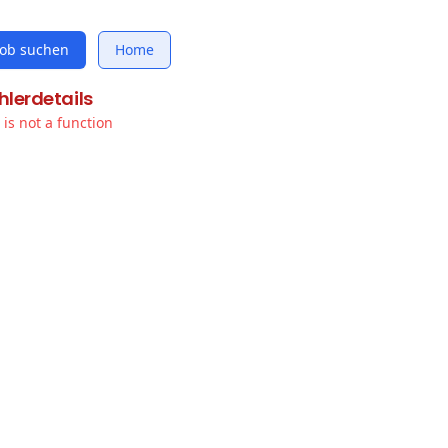
Job suchen
Home
hlerdetails
t is not a function