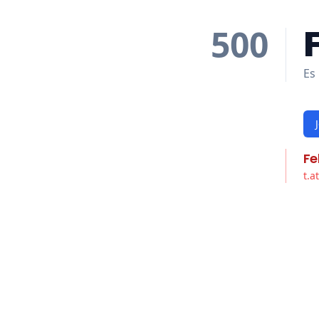
500
Es 
Fe
t.a