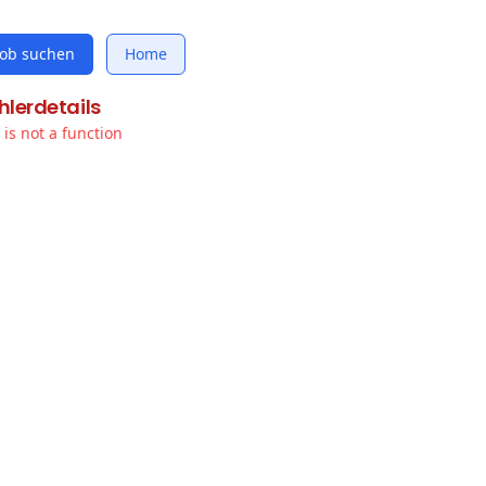
Job suchen
Home
hlerdetails
t is not a function