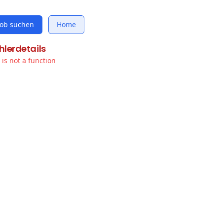
Job suchen
Home
hlerdetails
t is not a function