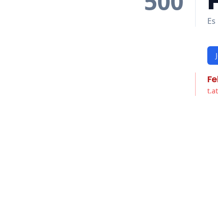
500
Es 
Fe
t.a