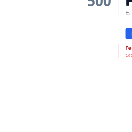
500
Es 
Fe
t.a