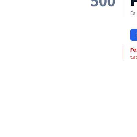
500
Es 
Fe
t.a