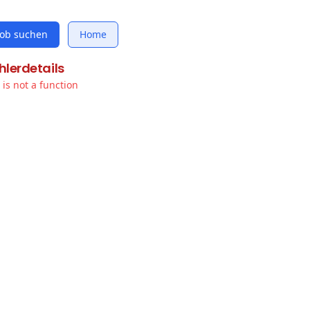
Job suchen
Home
hlerdetails
t is not a function