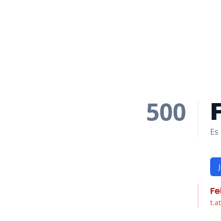
500
Es 
Fe
t.a