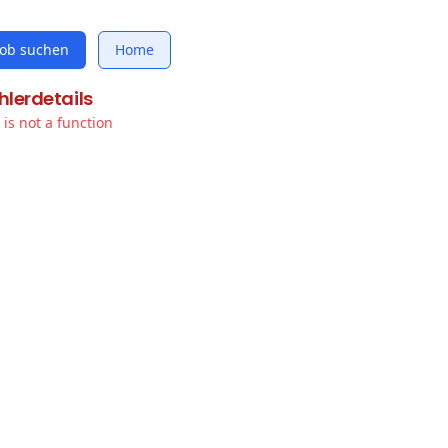
Job suchen
Home
hlerdetails
t is not a function