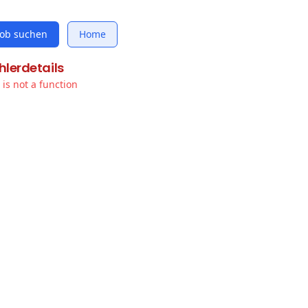
Job suchen
Home
hlerdetails
t is not a function