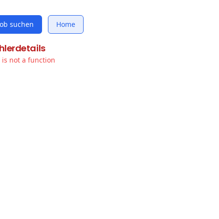
Job suchen
Home
hlerdetails
t is not a function