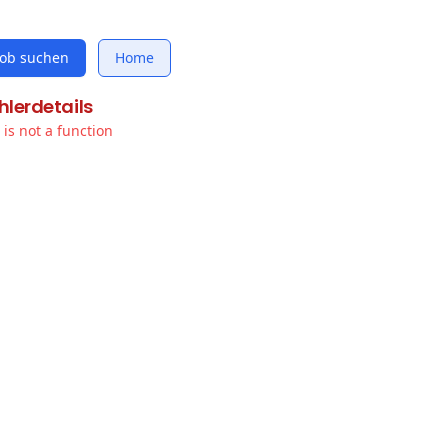
Job suchen
Home
hlerdetails
t is not a function