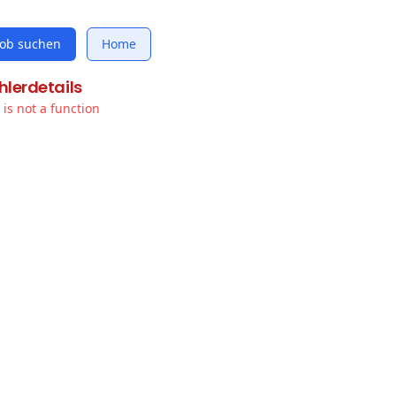
Job suchen
Home
hlerdetails
t is not a function