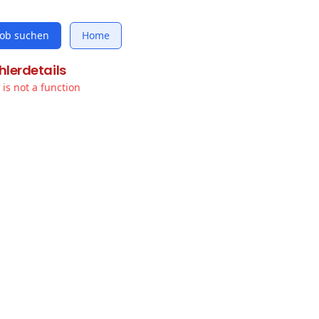
Job suchen
Home
hlerdetails
t is not a function