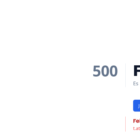
500
Es 
Fe
t.a