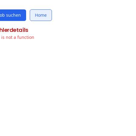
Job suchen
Home
hlerdetails
t is not a function