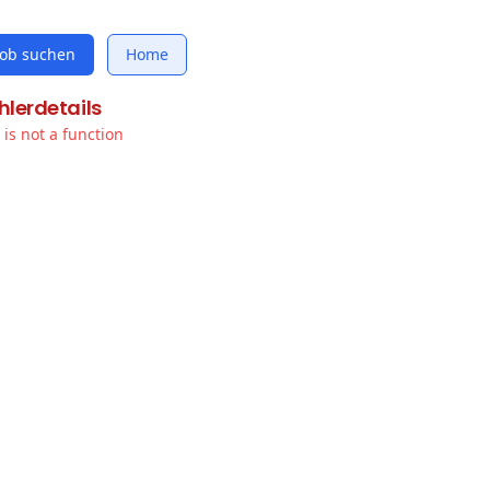
Job suchen
Home
hlerdetails
t is not a function