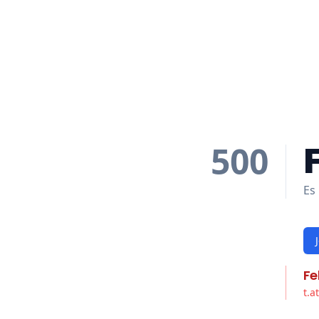
500
Es 
Fe
t.a