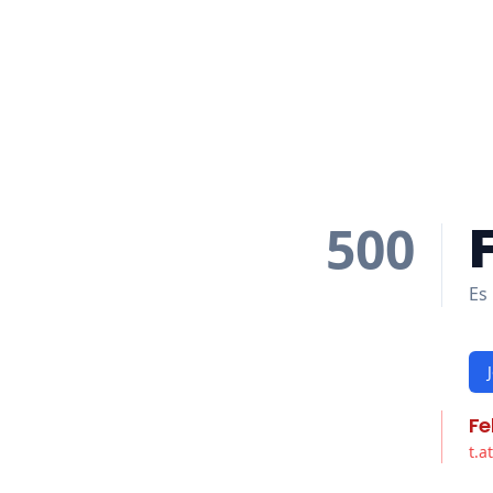
500
Es 
Fe
t.a