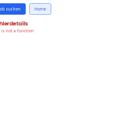
Job suchen
Home
hlerdetails
t is not a function