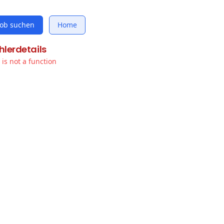
Job suchen
Home
hlerdetails
t is not a function