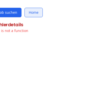
Job suchen
Home
hlerdetails
t is not a function