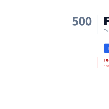
500
Es 
Fe
t.a