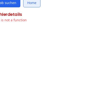
Job suchen
Home
hlerdetails
t is not a function