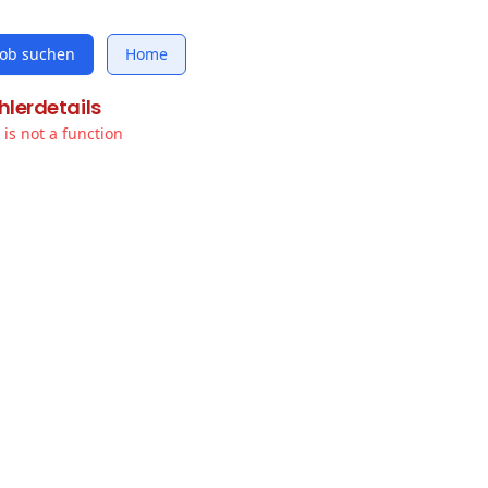
Job suchen
Home
hlerdetails
t is not a function