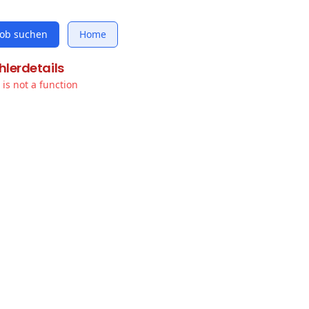
Job suchen
Home
hlerdetails
t is not a function