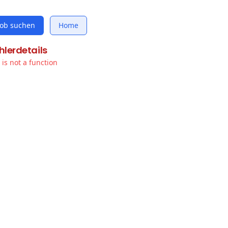
Job suchen
Home
hlerdetails
t is not a function